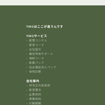
YMGはここが違うんです
YMGサービス
経理コンサル
経営コーチ
会社設立
確定申告サポート
相続コーチ
医業パック
社会福祉法人パック
保険診断
会社案内
林充之代表挨拶
経営理念
企業目的
事業目的
行動規範