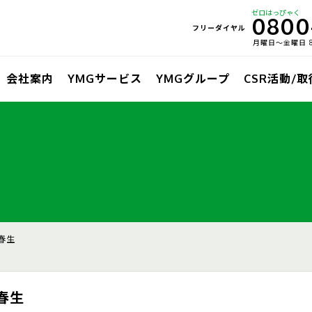
ゼロはっぴゃく
0800
フリーダイヤル
月曜日〜金曜日 8:
会社案内
YMGサービス
YMGグループ
CSR活動/
春生
春生