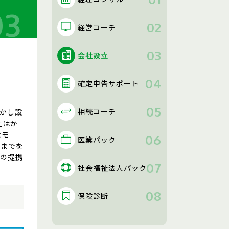
経営コーチ
会社設立
確定申告サポート
相続コーチ
かし設
上はか
なモ
医業パック
算までを
との提携
社会福祉法人パック
保険診断