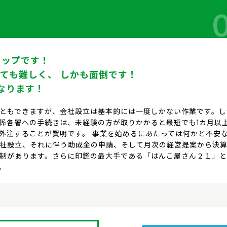
トップです！
ても難しく、 しかも面倒です！
になります！
ともできますが、会社設立は基本的には一度しかない作業です。し
係各署への手続きは、未経験の方が取りかかると最短でも1カ月以
外注することが賢明です。 事業を始めるにあたっては何かと不安
社設立、それに伴う助成金の申請、そして月次の経営提案から決
制があります。さらに印鑑の最大手である「はんこ屋さん２１」
。