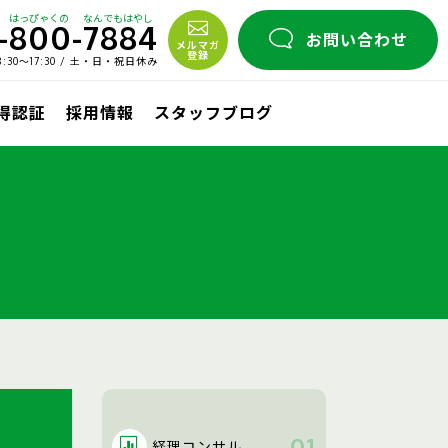
はっぴゃくの
なんでもはやし
-
800
-
7884
お問い合わせ
メルマガ
登録
30〜17:30 / 土・日・祝日休み
取得認証
採用情報
スタッフブログ
経理コンサル