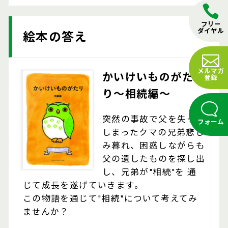
フリー
ダイヤル
絵本の答え
メルマガ
かいけいものがた
登録
り〜相続編〜
突然の事故で父を失って
フォーム
しまったクマの兄弟悲し
み暮れ、困惑しながらも
父の遺したものを探し出
し、兄弟が"相続"を 通
じて成長を遂げていきます。
この物語を通じて"相続"について考えてみ
ませんか？