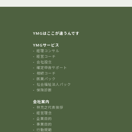
YMGはここが違うんです
YMGサービス
経理コンサル
経営コーチ
会社設立
確定申告サポート
相続コーチ
医業パック
社会福祉法人パック
保険診断
会社案内
林充之代表挨拶
経営理念
企業目的
事業目的
行動規範