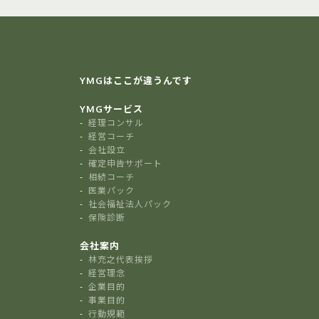
YMGはここが違うんです
YMGサービス
経理コンサル
経営コーチ
会社設立
確定申告サポート
相続コーチ
医業パック
社会福祉法人パック
保険診断
会社案内
林充之代表挨拶
経営理念
企業目的
事業目的
行動規範