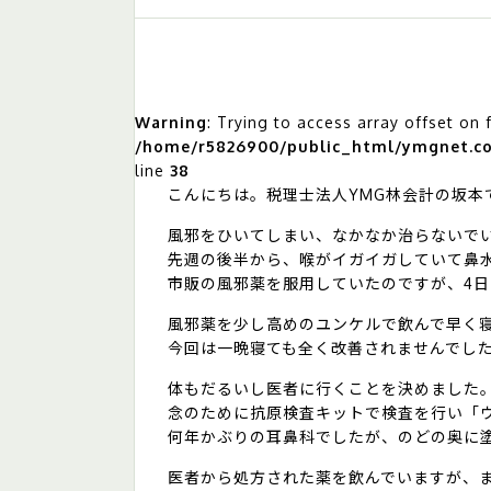
Warning
: Trying to access array offset on 
/home/r5826900/public_html/ymgnet.co.
line
38
こんにちは。税理士法人YMG林会計の坂本
風邪をひいてしまい、なかなか治らないで
先週の後半から、喉がイガイガしていて鼻
市販の風邪薬を服用していたのですが、4
風邪薬を少し高めのユンケルで飲んで早く
今回は一晩寝ても全く改善されませんでし
体もだるいし医者に行くことを決めました
念のために抗原検査キットで検査を行い「
何年かぶりの耳鼻科でしたが、のどの奥に
医者から処方された薬を飲んでいますが、