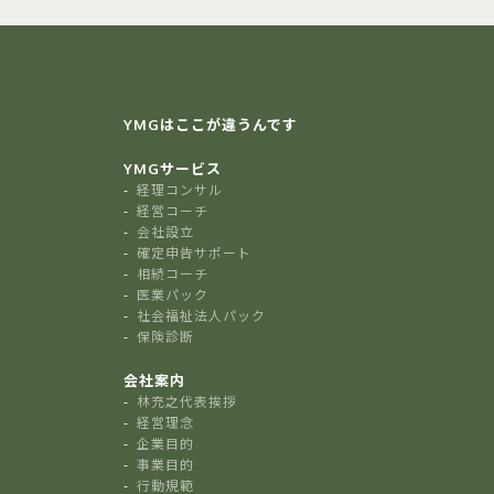
YMGはここが違うんです
YMGサービス
経理コンサル
経営コーチ
会社設立
確定申告サポート
相続コーチ
医業パック
社会福祉法人パック
保険診断
会社案内
林充之代表挨拶
経営理念
企業目的
事業目的
行動規範