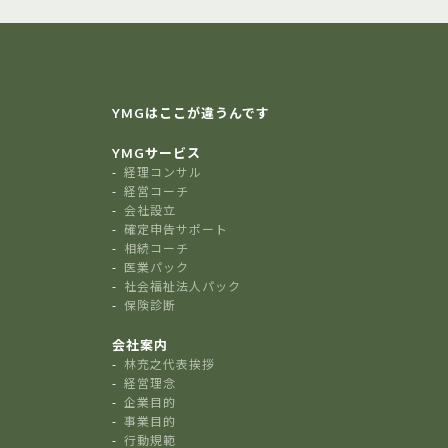
YMGはここが違うんです
YMGサービス
経理コンサル
経営コーチ
会社設立
確定申告サポート
相続コーチ
医業パック
社会福祉法人パック
保険診断
会社案内
林充之代表挨拶
経営理念
企業目的
事業目的
行動規範