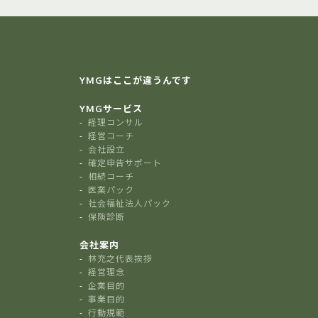
YMGはここが違うんです
YMGサービス
経理コンサル
経営コーチ
会社設立
確定申告サポート
相続コーチ
医業パック
社会福祉法人パック
保険診断
会社案内
林充之代表挨拶
経営理念
企業目的
事業目的
行動規範