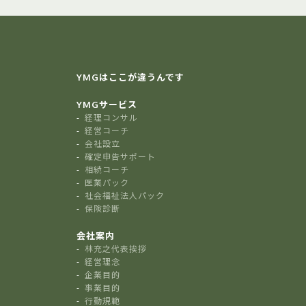
YMGはここが違うんです
YMGサービス
経理コンサル
経営コーチ
会社設立
確定申告サポート
相続コーチ
医業パック
社会福祉法人パック
保険診断
会社案内
林充之代表挨拶
経営理念
企業目的
事業目的
行動規範