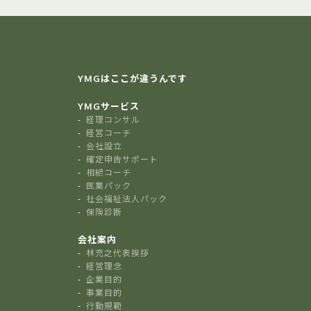
YMGはここが違うんです
YMGサービス
経理コンサル
経営コーチ
会社設立
確定申告サポート
相続コーチ
医業パック
社会福祉法人パック
保険診断
会社案内
林充之代表挨拶
経営理念
企業目的
事業目的
行動規範