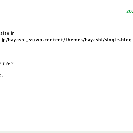
20
false in
jp/hayashi_ss/wp-content/themes/hayashi/single-blog
ますか？
を、