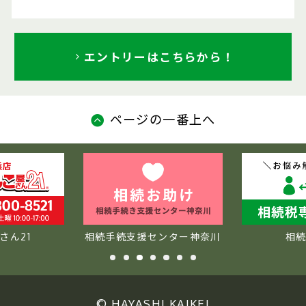
エントリーはこちらから！
ページの一番上へ
さん21
相続手続支援センター神奈川
相
© HAYASHI KAIKEI