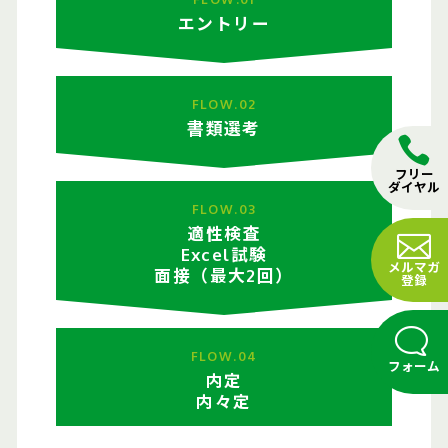
エントリー
FLOW.02
書類選考
フリー
ダイヤル
FLOW.03
適性検査
Excel試験
メルマガ
面接（最大2回）
登録
FLOW.04
フォーム
内定
内々定